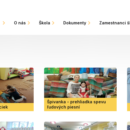
Š
O nás
Škola
Dokumenty
Zamestnanci š
Špivanka - prehliadka spevu
ciek
ľudových piesní