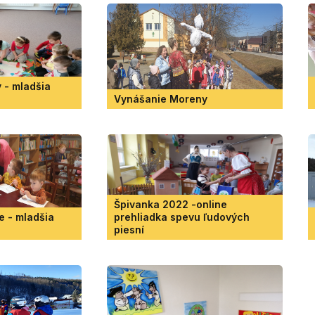
 - mladšia
Vynášanie Moreny
Špivanka 2022 -online
e - mladšia
prehliadka spevu ľudových
piesní