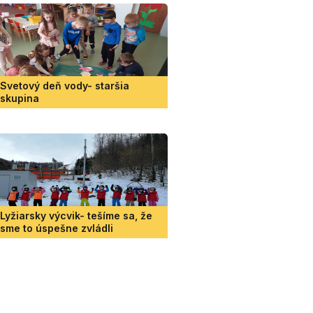
Svetový deň vody- staršia
skupina
Lyžiarsky výcvik- tešíme sa, že
sme to úspešne zvládli