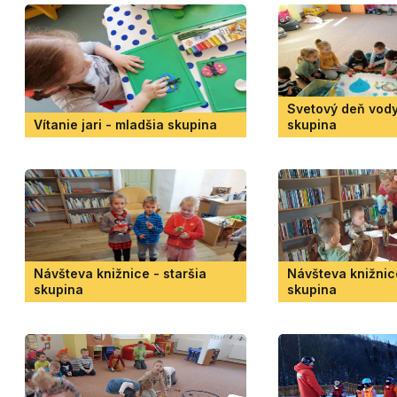
Svetový deň vody
Vítanie jari - mladšia skupina
skupina
Návšteva knižnice - staršia
Návšteva knižnic
skupina
skupina