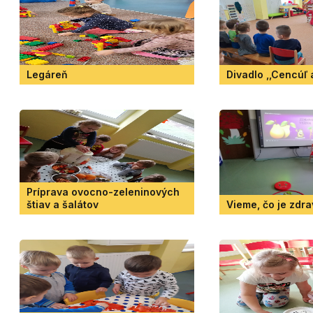
Legáreň
Divadlo ,,Cencúľ 
Príprava ovocno-zeleninových
štiav a šalátov
Vieme, čo je zdr