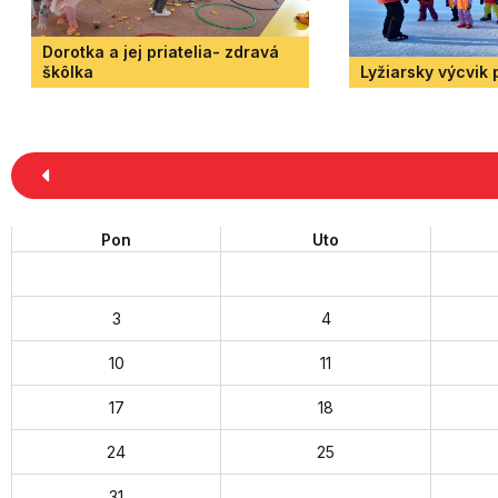
Dorotka a jej priatelia- zdravá
škôlka
Lyžiarsky výcvik
Pon
Uto
3
4
10
11
17
18
24
25
31