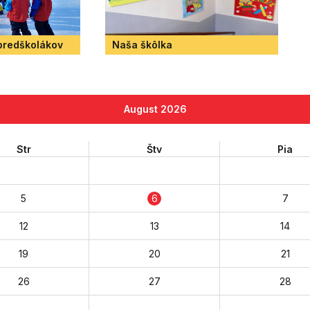
 predškolákov
Naša škôlka
August 2026
Str
Štv
Pia
5
6
7
12
13
14
19
20
21
26
27
28