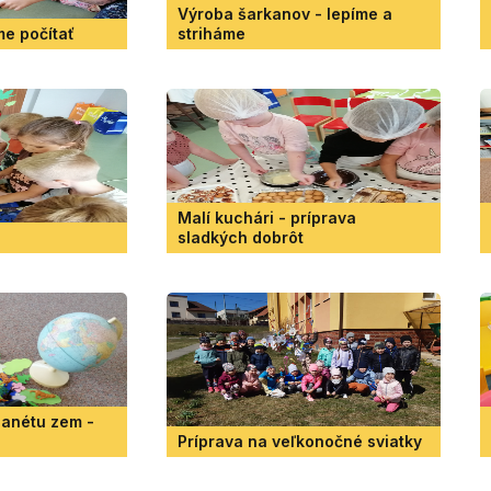
Výroba šarkanov - lepíme a
me počítať
striháme
Malí kuchári - príprava
sladkých dobrôt
lanétu zem -
Príprava na veľkonočné sviatky