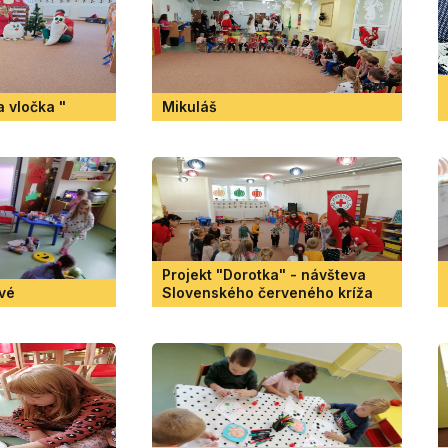
a vločka "
Mikuláš
Projekt "Dorotka" - návšteva
avé
Slovenského červeného kríža