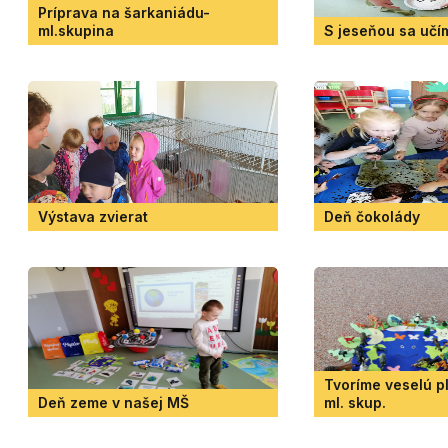
Príprava na šarkaniádu-
ml.skupina
S jeseňou sa učí
Výstava zvierat
Deň čokolády
Tvoríme veselú p
Deň zeme v našej MŠ
ml. skup.