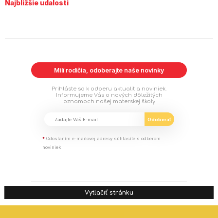
Najbližšie udalosti
Milí rodičia, odoberajte naše novinky
Prihláste sa k odberu aktualit a noviniek.
Informujeme Vás o nových dôležitých
oznamoch našej materskej školy
*
Odoslaním e-mailovej adresy súhlasíte s odberom
noviniek
Vytlačiť stránku