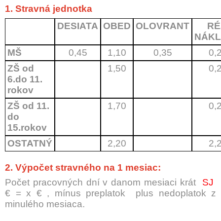
1. Stravná jednotka
DESIATA
OBED
OLOVRANT
RÉ
NÁK
MŠ
0,45
1,10
0,35
0,
ZŠ od
1,50
0,
6.do 11.
rokov
ZŠ od 11.
1,70
0,
do
15.rokov
OSTATNÝ
2,20
2,
2. Výpočet stravného na 1 mesiac:
Počet pracovných dní v danom mesiaci krát
SJ
€ = x € , mínus preplatok
plus nedoplatok z
minulého mesiaca.