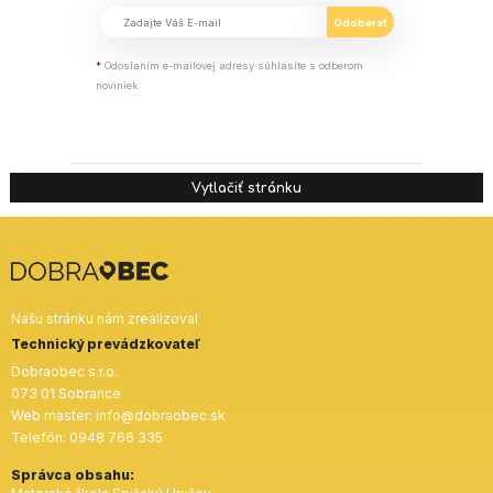
*
Odoslaním e-mailovej adresy súhlasíte s odberom
noviniek
Vytlačiť stránku
Našu stránku nám zrealizoval
Technický prevádzkovateľ
Dobraobec s.r.o.
073 01 Sobrance
Web master:
info@dobraobec.sk
Telefón:
0948 766 335
Správca obsahu: