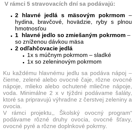
V rámci 5 stravovacích dní sa podávajú:
2 hlavné jedlá s mäsovým pokrmom
–
hydina, bravčové, hovädzie, ryby s plnou
hmotnosťou
1 hlavné jedlo so zmiešaným pokrmom
–
so zníženou dávkou mäsa
2 odľahčovacie jedlá
1x s múčnym pokrmom – sladké
1x so zeleninovým pokrmom
Ku každému hlavnému jedlu sa podáva nápoj –
čierne, zelené alebo ovocné čaje, rôzne ovocné
nápoje, mlieko alebo ochutené mliečne nápoje,
voda. Minimálne 2 x v týždni podávame šaláty,
ktoré sa pripravujú výhradne z čerstvej zeleniny a
ovocia.
V rámci projektu,, Školský ovocný program“
podávame rôzné druhy ovocia, ovocné šťavy,
ovocné pyré
a rôzne doplnkové pokrmy.