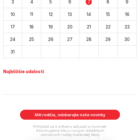
3
4
5
6
7
8
9
10
11
12
13
14
15
16
17
18
19
20
21
22
23
24
25
26
27
28
29
30
31
Najbližšie udalosti
Milí rodičia, odoberajte naše novinky
Prihláste sa k odberu aktualit a noviniek.
Informujeme Vás o nových dôležitých
oznamoch našej materskej školy