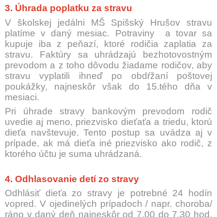
3. Úhrada poplatku za stravu
V školskej jedálni MŠ Spišský Hrušov stravu
platíme v daný mesiac. Potraviny a tovar sa
kupuje iba z peňazí, ktoré rodičia zaplatia za
stravu. Faktúry sa uhrádzajú bezhotovostným
prevodom a z toho dôvodu žiadame rodičov, aby
stravu vyplatili ihneď po obdŕžaní poštovej
poukážky, najneskôr však
do 15.tého dňa v
mesiaci.
Pri úhrade stravy bankovým prevodom rodič
uvedie aj
meno, priezvisko dieťaťa a triedu,
ktorú
dieťa navštevuje. Tento postup sa uvádza aj v
prípade, ak má dieťa iné priezvisko ako rodič, z
ktorého účtu je suma uhrádzaná.
4. Odhlasovanie detí zo stravy
Odhlásiť dieťa zo stravy je potrebné 24 hodín
vopred. V ojedinelých prípadoch / napr. choroba/
ráno v daný deň
najneskôr od 7.00 do 7.30 hod
.