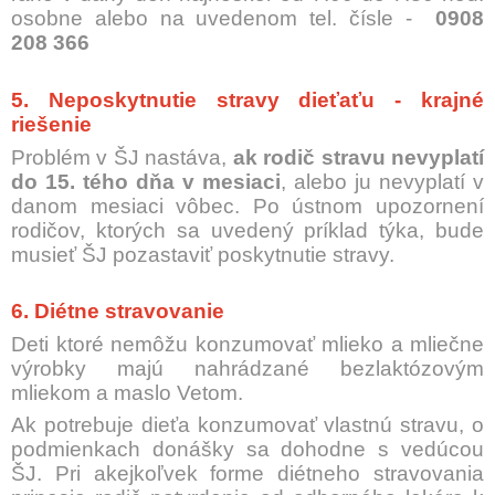
osobne alebo na uvedenom tel. čísle -
0908
208 366
5. Neposkytnutie stravy dieťaťu - krajné
riešenie
Problém v ŠJ nastáva,
ak rodič stravu nevyplatí
do 15. tého dňa v mesiaci
, alebo ju nevyplatí v
danom mesiaci vôbec. Po ústnom upozornení
rodičov, ktorých sa uvedený príklad týka, bude
musieť ŠJ pozastaviť poskytnutie stravy.
6. Diétne stravovanie
Deti ktoré nemôžu konzumovať mlieko a mliečne
výrobky majú nahrádzané bezlaktózovým
mliekom a maslo Vetom.
Ak potrebuje dieťa konzumovať vlastnú stravu, o
podmienkach donášky sa dohodne s vedúcou
ŠJ. Pri akejkoľvek forme diétneho stravovania