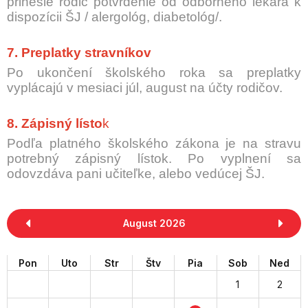
prinesie rodič potvrdenie od odborného lekára k
dispozícii ŠJ / alergológ, diabetológ/.
7. Preplatky stravníkov
Po ukončení školského roka sa preplatky
vyplácajú v mesiaci júl, august na účty rodičov.
8. Zápisný lísto
k
Podľa platného školského zákona je na stravu
potrebný zápisný lístok. Po vyplnení sa
odovzdáva pani učiteľke, alebo vedúcej ŠJ.
August 2026
Pon
Uto
Str
Štv
Pia
Sob
Ned
1
2